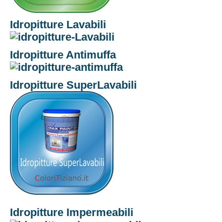
Idropitture Lavabili
Idropitture Antimuffa
Idropitture SuperLavabili
Home
Azienda
Azienda
Dove Siamo
Lavora con Noi
Idropitture Impermeabili
Prodotti