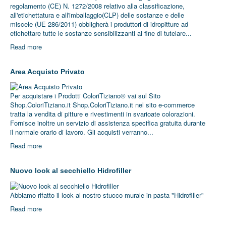
conto del miglioramento
regolamento (CE) N. 1272/2008 relativo alla classificazione,
della salute e della
all'etichettatura e all'imballaggio(CLP) delle sostanze e delle
qualità della vita di chi
miscele (UE 286/2011) obbligherà i produttori di idropitture ad
etichettare tutte le sostanze sensibilizzanti al ﬁne di tutelare...
usa questi materiali.
Read more
"Il colore è un mezzo
per esercitare
sull'anima
Area Acquisto Privato
un'influenza diretta.
Il colore è un tasto,
Per acquistare i Prodotti ColoriTiziano® vai sul Sito
Shop.ColoriTiziano.it Shop.ColoriTiziano.it nel sito e-commerce
l'occhio il martelletto
tratta la vendita di pitture e rivestimenti in svarioate colorazioni.
che lo colpisce,
Fornisce inoltre un servizio di assistenza specifica gratuita durante
l'anima lo strumento
il normale orario di lavoro. Gli acquisti verranno...
dalle mille corde".
Read more
Vasilij Kandinskij
Nuovo look al secchiello Hidrofiller
Clicca sulle icone per visualizzare i
Abbiamo rifatto il look al nostro stucco murale in pasta "Hidrofiller"
prodotti di interesse
Read more