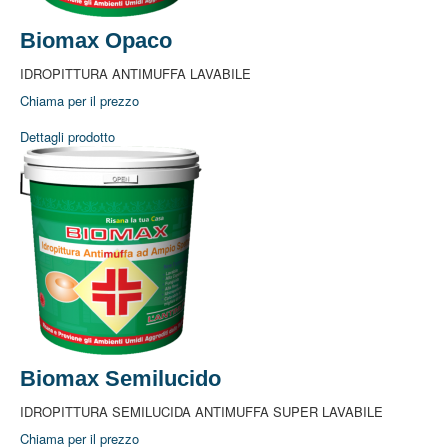
Biomax Opaco
IDROPITTURA ANTIMUFFA LAVABILE
Chiama per il prezzo
Dettagli prodotto
Home
Azienda
Azienda
Dove Siamo
Lavora con Noi
Biomax Semilucido
Prodotti
IDROPITTURA SEMILUCIDA ANTIMUFFA SUPER LAVABILE
Idropitture Traspiranti
Chiama per il prezzo
Idropitture Lavabili