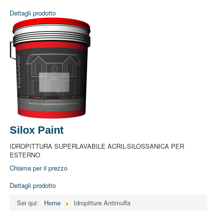
Idropitture Antimuffa
Dettagli prodotto
Idropitture SuperLavabili
Idropitture Impermeabili
Idropitture al Quarzo
Stucchi e Rasanti
Fondi e Fissativi
Rivestimenti Facciate
Smalti all'Acqua
Coloranti Universali
Cartelle Colori
Paste Tintometriche
Attrezzatura
Ombreggiante per Serre
Punti Vendita
E-Store Privati
Silox Paint
Condizioni di Vendita
Condizioni di Vendita
IDROPITTURA SUPERLAVABILE ACRIL-SILOSSANICA PER
Privacy
ESTERNO
Contatti
Chiama per il prezzo
Diventa Rivenditore
Area Riservata
Dettagli prodotto
Download
News
Sei qui:
Home
Idropitture Antimuffa