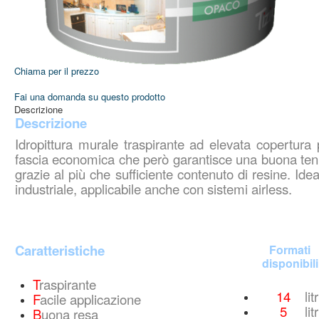
Chiama per il prezzo
Fai una domanda su questo prodotto
Descrizione
Descrizione
Idropittura murale traspirante ad elevata copertura 
fascia economica che però garantisce una buona ten
grazie al più che sufficiente contenuto di
resine. Idea
industriale, applicabile anche con sistemi airless.
Home
Azienda
Azienda
Caratteristiche
Formati
Dove Siamo
disponibili
Lavora con Noi
T
raspirante
Prodotti
14
litr
F
acile applicazione
Idropitture Traspiranti
5
litr
B
uona resa
Idropitture Lavabili