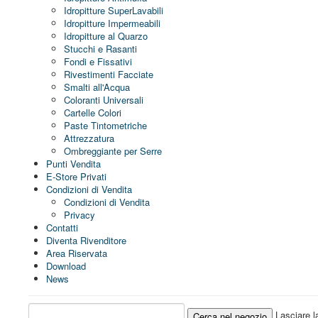
Idropitture SuperLavabili
Idropitture Impermeabili
Idropitture al Quarzo
Stucchi e Rasanti
Fondi e Fissativi
Rivestimenti Facciate
Smalti all'Acqua
Coloranti Universali
Cartelle Colori
Paste Tintometriche
Attrezzatura
Ombreggiante per Serre
Punti Vendita
E-Store Privati
Condizioni di Vendita
Condizioni di Vendita
Privacy
Contatti
Diventa Rivenditore
Area Riservata
Download
News
Lasciare la