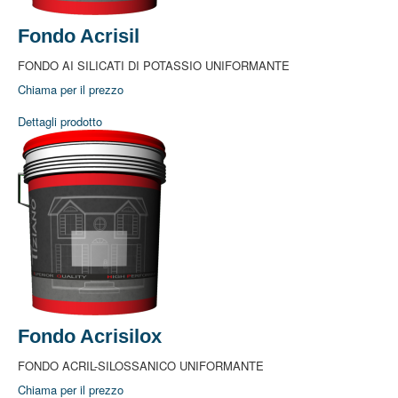
Fondo Acrisil
FONDO AI SILICATI DI POTASSIO UNIFORMANTE
Chiama per il prezzo
Dettagli prodotto
Home
Azienda
Azienda
Dove Siamo
Lavora con Noi
Fondo Acrisilox
Prodotti
FONDO ACRIL-SILOSSANICO UNIFORMANTE
Idropitture Traspiranti
Chiama per il prezzo
Idropitture Lavabili