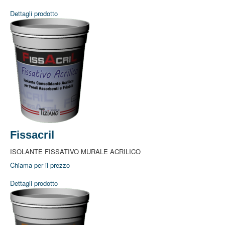
Idropitture Antimuffa
Dettagli prodotto
Idropitture SuperLavabili
Idropitture Impermeabili
Idropitture al Quarzo
Stucchi e Rasanti
Fondi e Fissativi
Rivestimenti Facciate
Smalti all'Acqua
Coloranti Universali
Cartelle Colori
Paste Tintometriche
Attrezzatura
Ombreggiante per Serre
Punti Vendita
E-Store Privati
Fissacril
Condizioni di Vendita
Condizioni di Vendita
ISOLANTE FISSATIVO MURALE ACRILICO
Privacy
Chiama per il prezzo
Contatti
Diventa Rivenditore
Dettagli prodotto
Area Riservata
Download
News