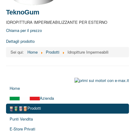
TeknoGum
IDROPITTURA IMPERMEABILIZZANTE PER ESTERNO
Chiama per il prezzo
Dettagli prodotto
Sei qui:
Home
Prodotti
Idropitture Impermeabili
Home
Home
Azienda
Azienda
Azienda
Dove Siamo
Prodotti
Lavora con Noi
Punti Vendita
Prodotti
Idropitture Traspiranti
E-Store Privati
Idropitture Lavabili