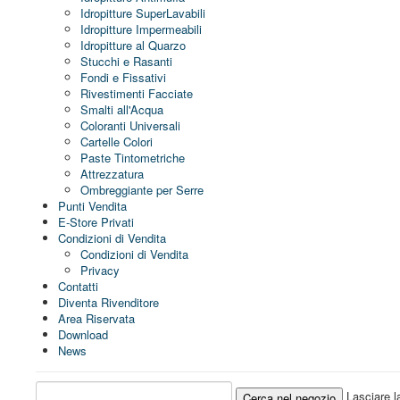
Idropitture SuperLavabili
Idropitture Impermeabili
Idropitture al Quarzo
Stucchi e Rasanti
Fondi e Fissativi
Rivestimenti Facciate
Smalti all'Acqua
Coloranti Universali
Cartelle Colori
Paste Tintometriche
Attrezzatura
Ombreggiante per Serre
Punti Vendita
E-Store Privati
Condizioni di Vendita
Condizioni di Vendita
Privacy
Contatti
Diventa Rivenditore
Area Riservata
Download
News
Lasciare la