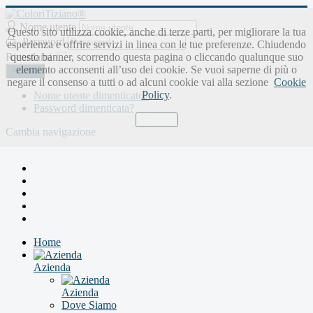
Nome utente
Questo sito utilizza cookie, anche di terze parti, per migliorare la tua
Password
esperienza e offrire servizi in linea con le tue preferenze. Chiudendo
Ricordami
questo banner, scorrendo questa pagina o cliccando qualunque suo
elemento acconsenti all’uso dei cookie. Se vuoi saperne di più o
Accedi
negare il consenso a tutti o ad alcuni cookie vai alla sezione
Cookie
Policy
.
Nome utente dimenticato?
Password dimenticata?
Accetto
Cambia navigazione
Chiudi
Home
Azienda
Azienda
Dove Siamo