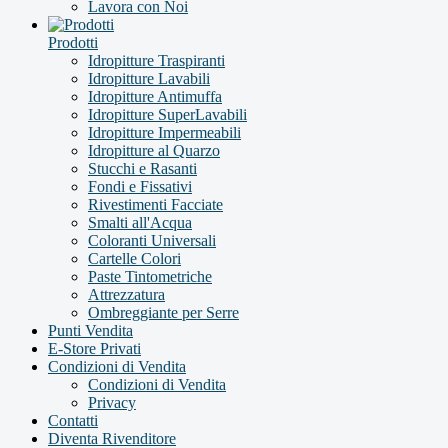
Lavora con Noi
Prodotti
Idropitture Traspiranti
Idropitture Lavabili
Idropitture Antimuffa
Idropitture SuperLavabili
Idropitture Impermeabili
Idropitture al Quarzo
Stucchi e Rasanti
Fondi e Fissativi
Rivestimenti Facciate
Smalti all'Acqua
Coloranti Universali
Cartelle Colori
Paste Tintometriche
Attrezzatura
Ombreggiante per Serre
Punti Vendita
E-Store Privati
Condizioni di Vendita
Condizioni di Vendita
Privacy
Contatti
Diventa Rivenditore