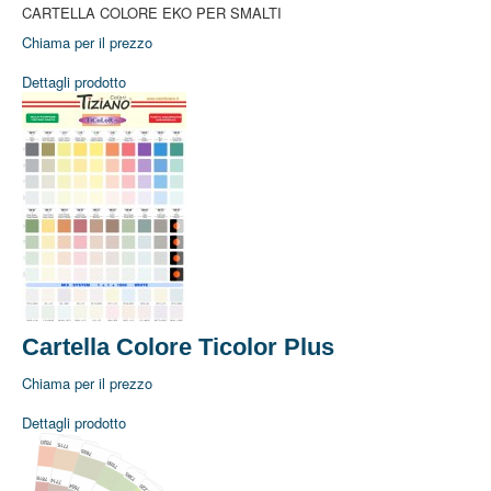
CARTELLA COLORE EKO PER SMALTI
Chiama per il prezzo
Dettagli prodotto
Home
Cartella Colore Ticolor Plus
Azienda
Azienda
Chiama per il prezzo
Dove Siamo
Lavora con Noi
Dettagli prodotto
Prodotti
Idropitture Traspiranti
Idropitture Lavabili