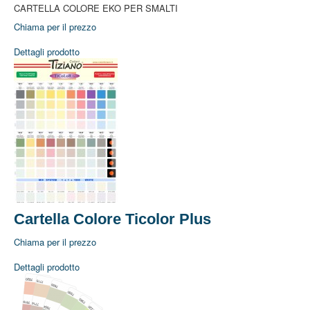
CARTELLA COLORE EKO PER SMALTI
Chiama per il prezzo
Dettagli prodotto
Home
Cartella Colore Ticolor Plus
Azienda
Azienda
Chiama per il prezzo
Dove Siamo
Lavora con Noi
Dettagli prodotto
Prodotti
Idropitture Traspiranti
Idropitture Lavabili