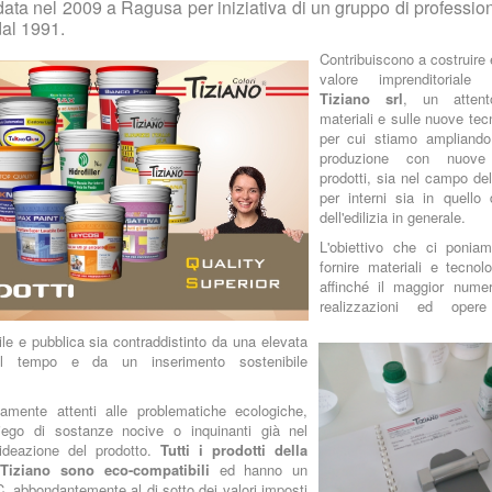
data nel 2009 a Ragusa per iniziativa di un gruppo di profession
dal 1991.
Contribuiscono a costruire
valore imprenditorial
Tiziano srl
, un attent
materiali e sulle nuove tec
per cui stiamo ampliand
produzione con nuove 
prodotti, sia nel campo de
per interni sia in quello
dell'edilizia in generale.
L'obiettivo che ci ponia
fornire materiali e tecnolo
affinché il maggior numer
realizzazioni ed ope
ivile e pubblica sia contraddistinto da una elevata
 nel tempo e da un inserimento sostenibile
mente attenti alle problematiche ecologiche,
piego di sostanze nocive o inquinanti già nel
ideazione del prodotto.
Tutti i prodotti della
 Tiziano sono eco-compatibili
ed hanno un
C. abbondantemente al di sotto dei valori imposti