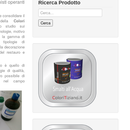
isti operanti
Ricerca Prodotto
 e con
solidare il
e della
Colori
o studio sui
nologie, motivo
o la gamma di
tipologie di
lla decorazione
 del restauro e
mo è quello di
gie di qualità,
o possibile di
re nel campo