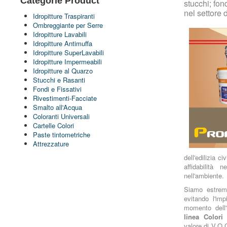
Categorie Product
stucchi; fon
nel settore 
Idropitture Traspiranti
Ombreggiante per Serre
Idropitture Lavabili
Idropitture Antimuffa
Idropitture SuperLavabili
Idropitture Impermeabili
Idropitture al Quarzo
Stucchi e Rasanti
Fondi e Fissativi
Rivestimenti-Facciate
Smalto all'Acqua
Coloranti Universali
Cartelle Colori
Paste tintometriche
Attrezzature
dell'edilizia c
affidabilità
nell'ambiente.
Siamo estrema
evitando l'im
momento dell'
linea Colori
valore di V.O.